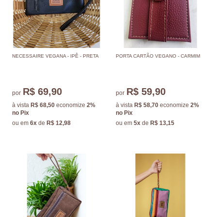
NECESSAIRE VEGANA - IPÊ - PRETA
PORTA CARTÃO VEGANO - CARMIM
R$ 69,90
R$ 59,90
por
por
à vista
R$ 68,50
economize
2%
à vista
R$ 58,70
economize
2%
no Pix
no Pix
ou em
6x
de
R$ 12,98
ou em
5x
de
R$ 13,15