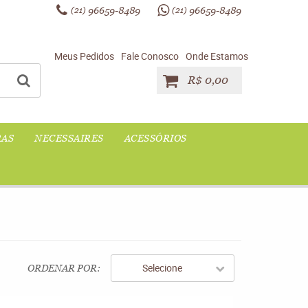
96659-8489
96659-8489
(21)
(21)
Meus Pedidos
Fale Conosco
Onde Estamos
R$ 0,00
RAS
NECESSAIRES
ACESSÓRIOS
Selecione
ORDENAR POR