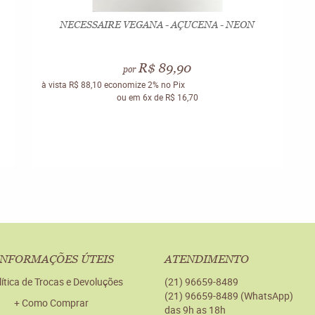
NECESSAIRE VEGANA - AÇUCENA - NEON
R$ 89,90
por
à vista
R$ 88,10
economize
2%
no Pix
ou em
6x
de
R$ 16,70
INFORMAÇÕES ÚTEIS
ATENDIMENTO
lítica de Trocas e Devoluções
(21)
96659-8489
(21)
96659-8489
(WhatsApp)
Como Comprar
das 9h as 18h