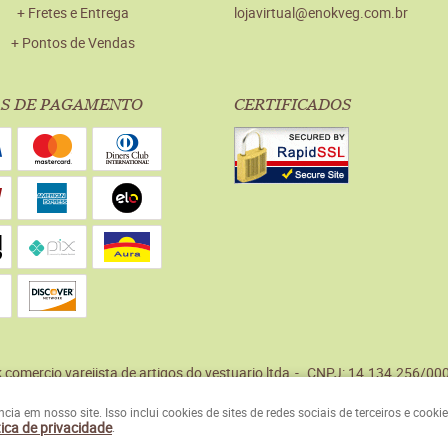
Fretes e Entrega
lojavirtual@enokveg.com.br
Pontos de Vendas
S DE PAGAMENTO
CERTIFICADOS
 comercio varejista de artigos do vestuario ltda
CNPJ: 14.134.256/00
a em nosso site. Isso inclui cookies de sites de redes sociais de terceiros e cook
tica de privacidade
.
LOJA VIRTUAL CRIADA POR