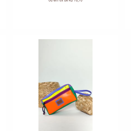
ou em
6x
de
R$ 16,70