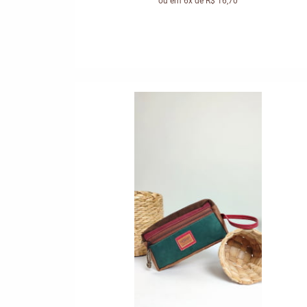
ou em
6x
de
R$ 16,70