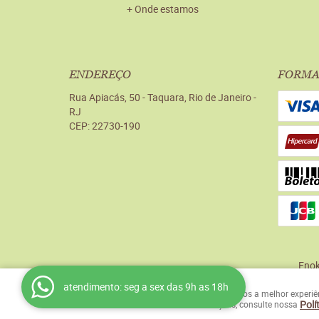
Onde estamos
ENDEREÇO
FORMA
Rua Apiacás, 50
-
Taquara, Rio de Janeiro
-
RJ
CEP: 22730-190
Enok
atendimento: seg a sex das 9h as 18h
Usamos cookies para garantir que oferecemos a melhor experiênci
Polí
seu uso deste site. Para mais informações, consulte nossa