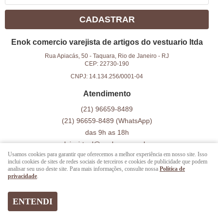
CADASTRAR
Enok comercio varejista de artigos do vestuario ltda
Rua Apiacás, 50
-
Taquara, Rio de Janeiro
-
RJ
CEP: 22730-190
CNPJ: 14.134.256/0001-04
Atendimento
(21)
96659-8489
(21)
96659-8489
(WhatsApp)
das 9h as 18h
lojavirtual@enokveg.com.br
Usamos cookies para garantir que oferecemos a melhor experiência em nosso site. Isso
inclui cookies de sites de redes sociais de terceiros e cookies de publicidade que podem
analisar seu uso deste site. Para mais informações, consulte nossa
Política de
LOJA VIRTUAL CRIADA POR
privacidade
.
ENTENDI