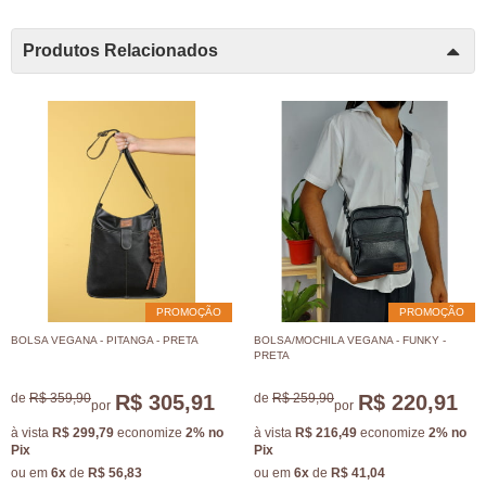
Produtos Relacionados
PROMOÇÃO
PROMOÇÃO
BOLSA VEGANA - PITANGA - PRETA
BOLSA/MOCHILA VEGANA - FUNKY -
PRETA
de
R$ 359,90
R$ 305,91
de
R$ 259,90
R$ 220,91
por
por
à vista
R$ 299,79
economize
2%
no
à vista
R$ 216,49
economize
2%
no
Pix
Pix
ou em
6x
de
R$ 56,83
ou em
6x
de
R$ 41,04