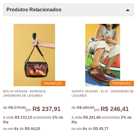
Produtos Relacionados
PROMOÇÃO
PROMOÇÃO
BOLSA VEGANA - BERENICE -
SAPATO VEGANO - ELIS - JARDINEIRA DE
JARDINEIRA DE LEGUMES
LEGUMES
de
R$ 279,90
R$ 237,91
de
R$ 289,90
R$ 246,41
por
por
à vista
R$ 233,15
economize
2%
no
à vista
R$ 241,48
economize
2%
no
Pix
Pix
ou em
6x
de
R$ 44,20
ou em
6x
de
R$ 45,77