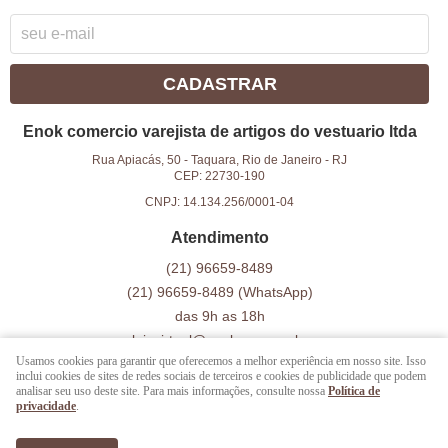
CADASTRAR
Enok comercio varejista de artigos do vestuario ltda
Rua Apiacás, 50
-
Taquara, Rio de Janeiro
-
RJ
CEP: 22730-190
CNPJ: 14.134.256/0001-04
Atendimento
(21)
96659-8489
(21)
96659-8489
(WhatsApp)
das 9h as 18h
lojavirtual@enokveg.com.br
Usamos cookies para garantir que oferecemos a melhor experiência em nosso site. Isso
inclui cookies de sites de redes sociais de terceiros e cookies de publicidade que podem
analisar seu uso deste site. Para mais informações, consulte nossa
Política de
LOJA VIRTUAL CRIADA POR
privacidade
.