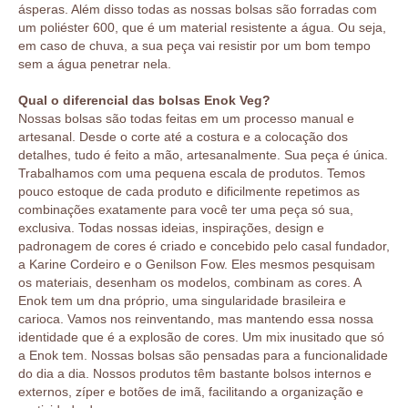
ásperas. Além disso todas as nossas bolsas são forradas com
um poliéster 600, que é um material resistente a água. Ou seja,
em caso de chuva, a sua peça vai resistir por um bom tempo
sem a água penetrar nela.
Qual o diferencial das bolsas Enok Veg?
Nossas bolsas são todas feitas em um processo manual e
artesanal. Desde o corte até a costura e a colocação dos
detalhes, tudo é feito a mão, artesanalmente. Sua peça é única.
Trabalhamos com uma pequena escala de produtos. Temos
pouco estoque de cada produto e dificilmente repetimos as
combinações exatamente para você ter uma peça só sua,
exclusiva. Todas nossas ideias, inspirações, design e
padronagem de cores é criado e concebido pelo casal fundador,
a Karine Cordeiro e o Genilson Fow. Eles mesmos pesquisam
os materiais, desenham os modelos, combinam as cores. A
Enok tem um dna próprio, uma singularidade brasileira e
carioca. Vamos nos reinventando, mas mantendo essa nossa
identidade que é a explosão de cores. Um mix inusitado que só
a Enok tem. Nossas bolsas são pensadas para a funcionalidade
do dia a dia. Nossos produtos têm bastante bolsos internos e
externos, zíper e botões de imã, facilitando a organização e