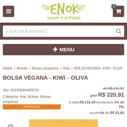
0
MENU
Home
Bolsas
Bolsas pequenas
Kiwi
BOLSA VEGANA - KIWI - OLIVA
BOLSA VEGANA - KIWI - OLIVA
de
R$ 259,90
Sku:
5DDEB9046E87D
R$ 220,91
por
Categoria:
Kiwi
,
Bolsas
,
Bolsas
pequenas
à vista
R$ 216,49
economize
2%
no
Pix
PROMOÇÃO
ou em
6x
de
R$ 41,04