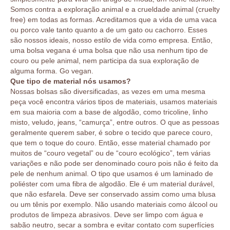
Somos contra a exploração animal e a crueldade animal (cruelty
free) em todas as formas. Acreditamos que a vida de uma vaca
ou porco vale tanto quanto a de um gato ou cachorro. Esses
são nossos ideais, nosso estilo de vida como empresa. Então,
uma bolsa vegana é uma bolsa que não usa nenhum tipo de
couro ou pele animal, nem participa da sua exploração de
alguma forma. Go vegan.
Que tipo de material nós usamos?
Nossas bolsas são diversificadas, as vezes em uma mesma
peça você encontra vários tipos de materiais, usamos materiais
em sua maioria com a base de algodão, como tricoline, linho
misto, veludo, jeans, “camurça”, entre outros. O que as pessoas
geralmente querem saber, é sobre o tecido que parece couro,
que tem o toque do couro. Então, esse material chamado por
muitos de “couro vegetal” ou de “couro ecológico”, tem várias
variações e não pode ser denominado couro pois não é feito da
pele de nenhum animal. O tipo que usamos é um laminado de
poliéster com uma fibra de algodão. Ele é um material durável,
que não esfarela. Deve ser conservado assim como uma blusa
ou um tênis por exemplo. Não usando materiais como álcool ou
produtos de limpeza abrasivos. Deve ser limpo com água e
sabão neutro, secar a sombra e evitar contato com superfícies