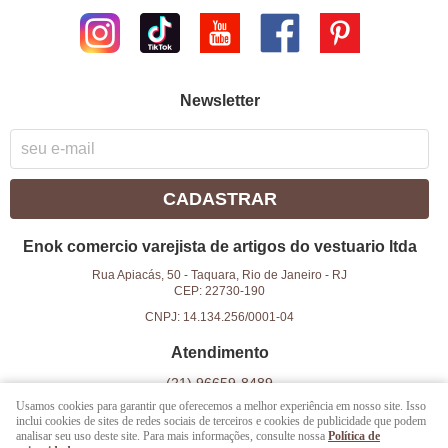
Newsletter
CADASTRAR
Enok comercio varejista de artigos do vestuario ltda
Rua Apiacás, 50
-
Taquara, Rio de Janeiro
-
RJ
CEP: 22730-190
CNPJ: 14.134.256/0001-04
Atendimento
(21)
96659-8489
Usamos cookies para garantir que oferecemos a melhor experiência em nosso site. Isso
(21)
96659-8489
(WhatsApp)
inclui cookies de sites de redes sociais de terceiros e cookies de publicidade que podem
das 9h as 18h
analisar seu uso deste site. Para mais informações, consulte nossa
Política de