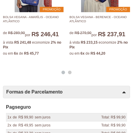
PROMOÇÃO
PROMOÇÃO
BOLSA VEGANA - AMARÍLIS - OCEANO
BOLSA VEGANA - BERENICE - OCEANO
ATLÂNTICO
ATLÂNTICO
de
R$ 289,90
R$ 246,41
de
R$ 279,90
R$ 237,91
por
por
à vista
R$ 241,48
economize
2%
no
à vista
R$ 233,15
economize
2%
no
Pix
Pix
ou em
6x
de
R$ 45,77
ou em
6x
de
R$ 44,20
Formas de Parcelamento
Pagseguro
1x
de
R$ 99,90
sem juros
Total: R$ 99,90
2x
de
R$ 49,95
sem juros
Total: R$ 99,90