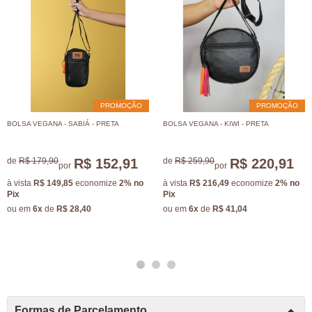
PROMOÇÃO
PROMOÇÃO
BOLSA VEGANA - SABIÁ - PRETA
BOLSA VEGANA - KIWI - PRETA
de
R$ 179,90
R$ 152,91
de
R$ 259,90
R$ 220,91
por
por
à vista
R$ 149,85
economize
2%
no
à vista
R$ 216,49
economize
2%
no
Pix
Pix
ou em
6x
de
R$ 28,40
ou em
6x
de
R$ 41,04
Formas de Parcelamento