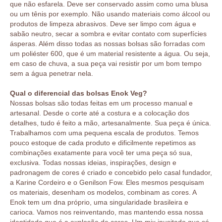
que não esfarela. Deve ser conservado assim como uma blusa
ou um tênis por exemplo. Não usando materiais como álcool ou
produtos de limpeza abrasivos. Deve ser limpo com água e
sabão neutro, secar a sombra e evitar contato com superfícies
ásperas. Além disso todas as nossas bolsas são forradas com
um poliéster 600, que é um material resistente a água. Ou seja,
em caso de chuva, a sua peça vai resistir por um bom tempo
sem a água penetrar nela.
Qual o diferencial das bolsas Enok Veg?
Nossas bolsas são todas feitas em um processo manual e
artesanal. Desde o corte até a costura e a colocação dos
detalhes, tudo é feito a mão, artesanalmente. Sua peça é única.
Trabalhamos com uma pequena escala de produtos. Temos
pouco estoque de cada produto e dificilmente repetimos as
combinações exatamente para você ter uma peça só sua,
exclusiva. Todas nossas ideias, inspirações, design e
padronagem de cores é criado e concebido pelo casal fundador,
a Karine Cordeiro e o Genilson Fow. Eles mesmos pesquisam
os materiais, desenham os modelos, combinam as cores. A
Enok tem um dna próprio, uma singularidade brasileira e
carioca. Vamos nos reinventando, mas mantendo essa nossa
identidade que é a explosão de cores. Um mix inusitado que só