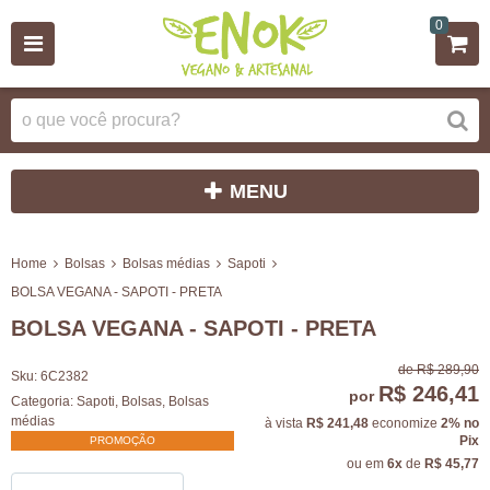
0
MENU
Home
Bolsas
Bolsas médias
Sapoti
BOLSA VEGANA - SAPOTI - PRETA
BOLSA VEGANA - SAPOTI - PRETA
de
R$ 289,90
Sku:
6C2382
R$ 246,41
por
Categoria:
Sapoti
,
Bolsas
,
Bolsas
médias
à vista
R$ 241,48
economize
2%
no
Pix
PROMOÇÃO
ou em
6x
de
R$ 45,77