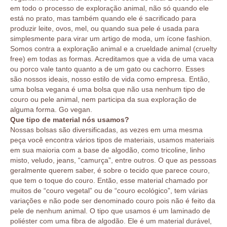
em todo o processo de exploração animal, não só quando ele
está no prato, mas também quando ele é sacrificado para
produzir leite, ovos, mel, ou quando sua pele é usada para
simplesmente para virar um artigo de moda, um ícone fashion.
Somos contra a exploração animal e a crueldade animal (cruelty
free) em todas as formas. Acreditamos que a vida de uma vaca
ou porco vale tanto quanto a de um gato ou cachorro. Esses
são nossos ideais, nosso estilo de vida como empresa. Então,
uma bolsa vegana é uma bolsa que não usa nenhum tipo de
couro ou pele animal, nem participa da sua exploração de
alguma forma. Go vegan.
Que tipo de material nós usamos?
Nossas bolsas são diversificadas, as vezes em uma mesma
peça você encontra vários tipos de materiais, usamos materiais
em sua maioria com a base de algodão, como tricoline, linho
misto, veludo, jeans, “camurça”, entre outros. O que as pessoas
geralmente querem saber, é sobre o tecido que parece couro,
que tem o toque do couro. Então, esse material chamado por
muitos de “couro vegetal” ou de “couro ecológico”, tem várias
variações e não pode ser denominado couro pois não é feito da
pele de nenhum animal. O tipo que usamos é um laminado de
poliéster com uma fibra de algodão. Ele é um material durável,