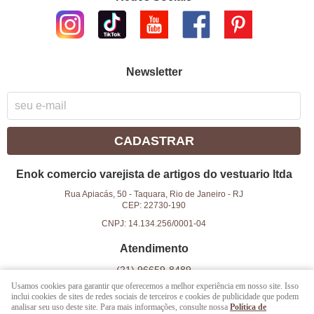
Newsletter
CADASTRAR
Enok comercio varejista de artigos do vestuario ltda
Rua Apiacás, 50
-
Taquara, Rio de Janeiro
-
RJ
CEP: 22730-190
CNPJ: 14.134.256/0001-04
Atendimento
(21)
96659-8489
Usamos cookies para garantir que oferecemos a melhor experiência em nosso site. Isso
(21)
96659-8489
(WhatsApp)
inclui cookies de sites de redes sociais de terceiros e cookies de publicidade que podem
das 9h as 18h
analisar seu uso deste site. Para mais informações, consulte nossa
Política de