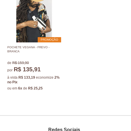
PROMOÇÃO
POCHETE VEGANA - FREVO -
BRANCA
de
R$ 159,90
R$ 135,91
por
à vista
R$ 133,19
economize
2%
no Pix
ou em
6x
de
R$ 25,25
Redes Sociais