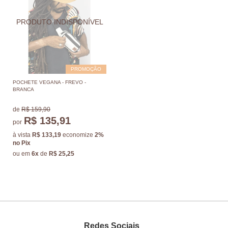
PROMOÇÃO
POCHETE VEGANA - FREVO -
BRANCA
de
R$ 159,90
R$ 135,91
por
à vista
R$ 133,19
economize
2%
no Pix
ou em
6x
de
R$ 25,25
Redes Sociais