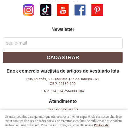
Newsletter
CADASTRAR
Enok comercio varejista de artigos do vestuario ltda
Rua Apiacás, 50
-
Taquara, Rio de Janeiro
-
RJ
CEP: 22730-190
CNPJ: 14.134.256/0001-04
Atendimento
(21)
96659-8489
Usamos cookies para garantir que oferecemos a melhor experiência em nosso site. Isso
(21)
96659-8489
(WhatsApp)
inclui cookies de sites de redes sociais de terceiros e cookies de publicidade que podem
das 9h as 18h
analisar seu uso deste site. Para mais informações, consulte nossa
Política de