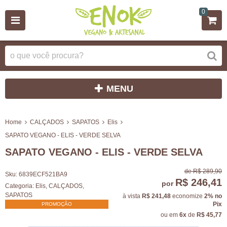
0
MENU
Home
CALÇADOS
SAPATOS
Elis
SAPATO VEGANO - ELIS - VERDE SELVA
SAPATO VEGANO - ELIS - VERDE SELVA
de
R$ 289,90
Sku:
6839ECF521BA9
R$ 246,41
por
Categoria:
Elis
,
CALÇADOS
,
SAPATOS
à vista
R$ 241,48
economize
2%
no
Pix
PROMOÇÃO
ou em
6x
de
R$ 45,77