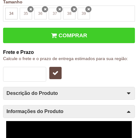
Tamanho
34
35
36
37
38
39
x
x
x
x
x
COMPRAR
Frete e Prazo
Calcule o frete e o prazo de entrega estimados para sua região:
Descrição do Produto
Informações do Produto