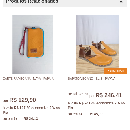
Produtos Relacionados
PROMOÇÃO
CARTEIRA VEGANA - MAYA - PAPAIA
SAPATO VEGANO - ELIS - PAPAIA
de
R$ 289,90
R$ 246,41
por
R$ 129,90
por
à vista
R$ 241,48
economize
2%
no
à vista
R$ 127,30
economize
2%
no
Pix
Pix
ou em
6x
de
R$ 45,77
ou em
6x
de
R$ 24,13