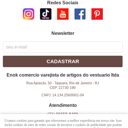
Redes Sociais
Newsletter
CADASTRAR
Enok comercio varejista de artigos do vestuario ltda
Rua Apiacás, 50
-
Taquara, Rio de Janeiro
-
RJ
CEP: 22730-190
CNPJ: 14.134.256/0001-04
Atendimento
(21)
96659-8489
Usamos cookies para garantir que oferecemos a melhor experiência em nosso site. Isso
(21)
96659-8489
(WhatsApp)
inclui cookies de sites de redes sociais de terceiros e cookies de publicidade que podem
das 9h as 18h